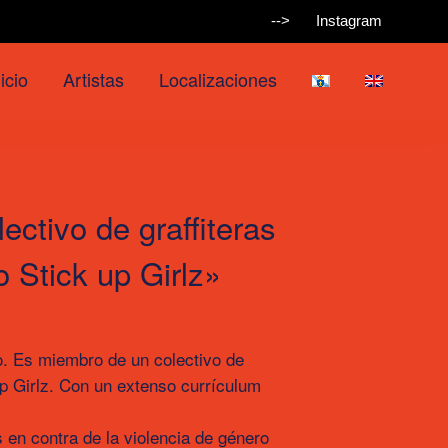
-->
Instagram
icio
Artistas
Localizaciones
ctivo de graffiteras
o Stick up Girlz»
go. Es miembro de un colectivo de
 up Girlz. Con un extenso currículum
 en contra de la violencia de género