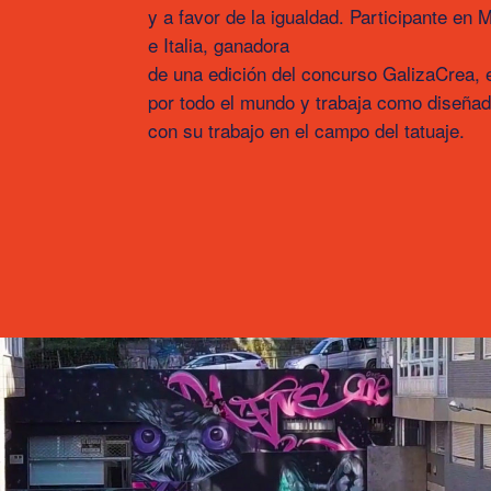
y a favor de la igualdad. Participante en 
e Italia, ganadora
de una edición del concurso GalizaCrea, e
por todo el mundo y trabaja como diseña
con su trabajo en el campo del tatuaje.