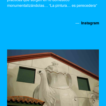
monumentalizándolas… “La pintura… es perecedera”
—
Instagram